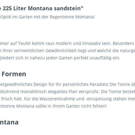
 225 Liter Montana sandstein"
e Optik im Garten mit der Regentonne Montana!
er auf Teufel komm raus modern und innovativ sein. Besonders be
in ihrer vermeintlichen Gewöhnlichkeit liegt und welche die nat
iedert sich in nahezu jeden Garten perfekt unauffällig ein.
er Formen
rgewöhnliches Design für Ihr persönliches Paradies! Die Tonne äh
ebührend monolithisch elegantes Flair versprüht. Die Tonne besteh
r frisch hält. Für die Wasserentnahme und -einspeisung stehen m
gentonne Montana sollte in Ihrem Garten nicht fehlen!
ontana