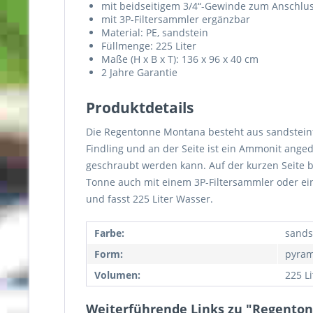
mit beidseitigem 3/4“-Gewinde zum Anschl
mit 3P-Filtersammler ergänzbar
Material: PE, sandstein
Füllmenge: 225 Liter
Maße (H x B x T): 136 x 96 x 40 cm
2 Jahre Garantie
Produktdetails
Die Regentonne Montana besteht aus sandsteinf
Findling und an der Seite ist ein Ammonit anged
geschraubt werden kann. Auf der kurzen Seite b
Tonne auch mit einem 3P-Filtersammler oder ein
und fasst 225 Liter Wasser.
Farbe:
sands
Form:
pyram
Volumen:
225 Li
Weiterführende Links zu "Regenton