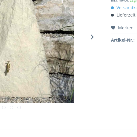
inkl. MwSt.
zzg
Versandko
Lieferzei
Merken
Artikel-Nr.: