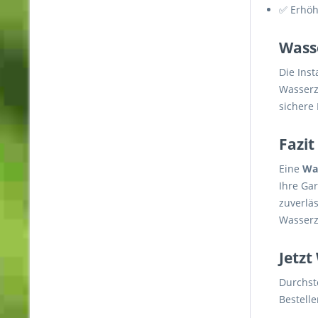
✅ Erhöht
Wasse
Die Inst
Wasserz
sichere 
Fazit
Eine
Was
Ihre Ga
zuverlä
Wasserz
Jetzt
Durchst
Bestelle