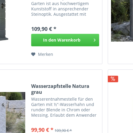
Garten ist aus hochwertigem
Kunststoff in ansprechender
Steinoptik. Ausgestattet mit
einem 3/4“-Wasserhahn aus
Chrom oder Messing mit
109,90 € *
entsprechender quadratischer
Verblendung. Die Wasserzufuhr
In den
Warenkorb
erfolgt über...
Merken
Wasserzapfstelle Natura
grau
Wasserentnahmestelle für den
Garten mit ½“-Wasserhahn und
runder Blende in Chrom oder
Messing. Erlaubt dem Anwender
bequem und einfach Wasser im
Garten zu zapfen. Die
99,90 € *
109,90 € *
Wasserzapfstelle Natura sieht