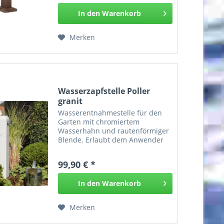
aus hochwertigem Kunststoff in...
In den
Warenkorb
Merken
Wasserzapfstelle Poller
granit
Wasserentnahmestelle für den
Garten mit chromiertem
Wasserhahn und rautenförmiger
Blende. Erlaubt dem Anwender
bequem und einfach Wasser im
Garten zu zapfen. Ideal auch in
99,90 € *
Verbindung mit
Regenwasseranlagen für die
In den
Warenkorb
Gartenbewässerung. Der...
Merken