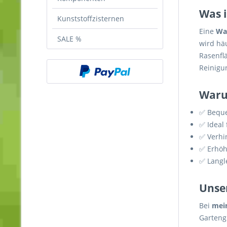
Was i
Kunststoffzisternen
Eine
Was
SALE %
wird häu
Rasenfl
Reinigu
Waru
✅ Beque
✅ Ideal
✅ Verhi
✅ Erhöht
✅ Langl
Unse
Bei
mei
Garteng