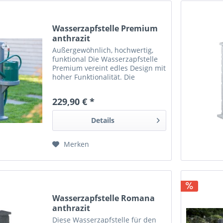
Wasserzapfstelle Premium
anthrazit
Außergewöhnlich, hochwertig,
funktional Die Wasserzapfstelle
Premium vereint edles Design mit
hoher Funktionalität. Die
schlichte Linienführung und die
Grundfarbe in Anthrazit sorgen
229,90 € *
für zeitlose Eleganz. Eine
gestalterische Besonderheit...
Details
Merken
Wasserzapfstelle Romana
anthrazit
Diese Wasserzapfstelle für den