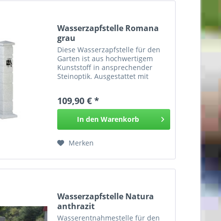
Wasserzapfstelle Romana
grau
Diese Wasserzapfstelle für den
Garten ist aus hochwertigem
Kunststoff in ansprechender
Steinoptik. Ausgestattet mit
einem 3/4“-Wasserhahn aus
Chrom oder Messing mit
109,90 € *
entsprechender quadratischer
Verblendung. Die Wasserzufuhr
In den
Warenkorb
erfolgt über...
Merken
Wasserzapfstelle Natura
anthrazit
Wasserentnahmestelle für den