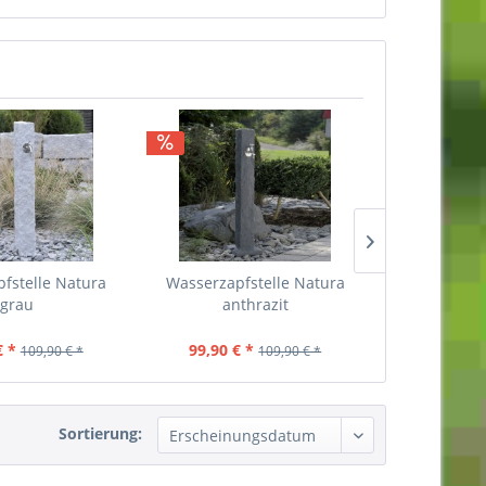
fstelle Natura
Wasserzapfstelle Natura
Wasserzapf
grau
anthrazit
b
€ *
99,90 € *
109,90 €
109,90 € *
109,90 € *
Sortierung: