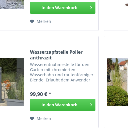
aus wie eine naturbelassene
In den
Warenkorb
Stele und...
Merken
Wasserzapfstelle Poller
anthrazit
Wasserentnahmestelle für den
Garten mit chromiertem
Wasserhahn und rautenförmiger
Blende. Erlaubt dem Anwender
bequem und einfach Wasser im
Garten zu zapfen. Ideal auch in
99,90 € *
Verbindung mit
Regenwasseranlagen für die
In den
Warenkorb
Gartenbewässerung. Der...
Merken