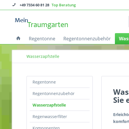
+49 7334 60 81 28
Top Beratung
Regentonne
Regentonnenzubehör
Wass
Wasserzapfstelle
Regentonne
Was
Regentonnenzubehör
Sie 
Wasserzapfstelle
Erleich
Regenwasserfilter
komfort
Komponenten