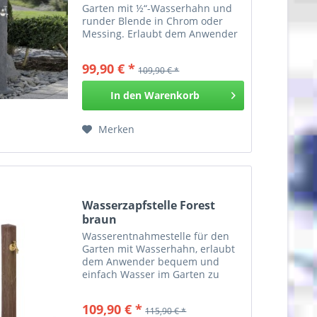
Garten mit ½“-Wasserhahn und
runder Blende in Chrom oder
Messing. Erlaubt dem Anwender
bequem und einfach Wasser im
Garten zu zapfen. Die
99,90 € *
109,90 € *
Wasserzapfstelle Natura sieht
aus wie eine naturbelassene
In den
Warenkorb
Stele und...
Merken
Wasserzapfstelle Forest
braun
Wasserentnahmestelle für den
Garten mit Wasserhahn, erlaubt
dem Anwender bequem und
einfach Wasser im Garten zu
zapfen. Die 100 cm hohe
Wasserzapfstelle sieht aus wie
109,90 € *
115,90 € *
ein rustikaler Holzpfahl, ist aber