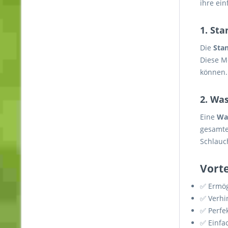
ihre ein
1. St
Die
Sta
Diese Mo
können.
2. Was
Eine
Wa
gesamte
Schlauc
Vorte
✅ Ermög
✅ Verhi
✅ Perfe
✅ Einfac