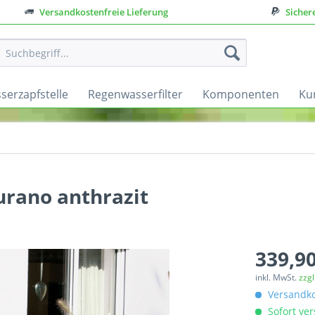
Versandkostenfreie Lieferung
Sicher
serzapfstelle
Regenwasserfilter
Komponenten
Ku
urano anthrazit
339,90
inkl. MwSt.
zzg
Versandko
Sofort ver