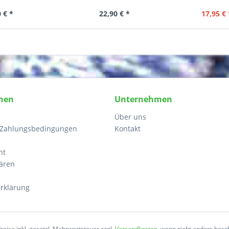
 € *
22,90 € *
17,95 € 
nen
Unternehmen
Über uns
 Zahlungsbedingungen
Kontakt
ht
lären
rklärung
Preise inkl. gesetzl. Mehrwertsteuer zzgl.
Versandkosten
, wenn nicht anders besc