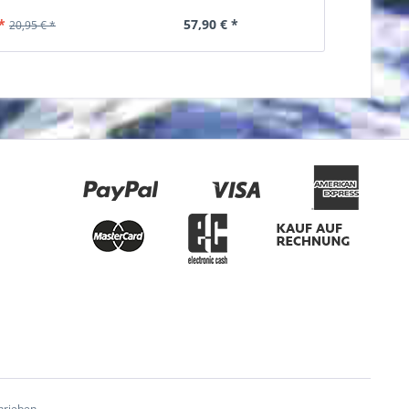
*
57,90 € *
34
20,95 € *
hrieben