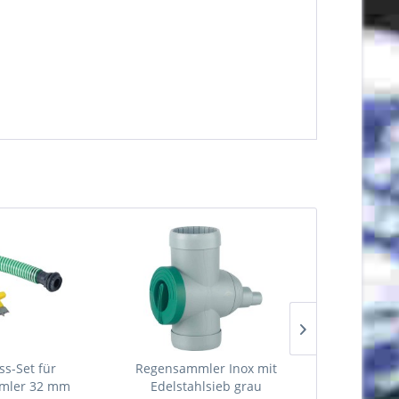
ss-Set für
Regensammler Inox mit
Regens
mler 32 mm
Edelstahlsieb grau
Absper