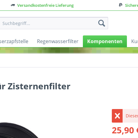
Versandkostenfreie Lieferung
Sicher
erzapfstelle
Regenwasserfilter
Komponenten
Ku
r Zisternenfilter
Dieser
25,90 