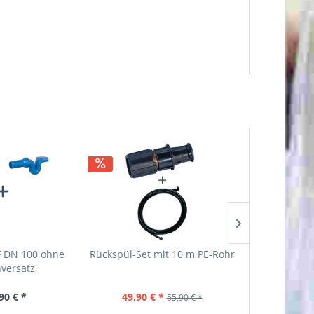
F DN 100 ohne
Rückspül-Set mit 10 m PE-Rohr
Beruhigter
versatz
90 € *
49,90 € *
44,95 €
55,90 € *