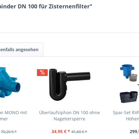
inder DN 100 für Zisternenfilter"
enfalls angesehen
hon MONO mit
Überlaufsiphon DN 100 ohne
Spar-Set RV
mmer
Nagetiersperre
Höhen
34,95 € *
299,
70,20 € *
41,60 € *